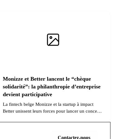
Monizze et Better lancent le “chèque
solidarité”: la philanthropie d’entreprise
devient participative
La fintech belge Monizze et la startup à impact
Better unissent leurs forces pour lancer un concept
inédit dans le monde de la philanthropie
d’entreprise : le chèque solidarité.
Traditionnellement, le
Contactez-nous